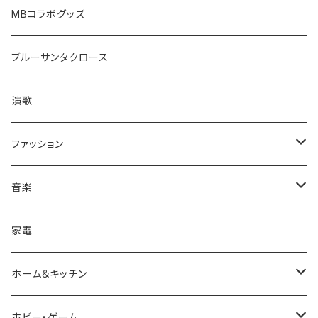
MBコラボグッズ
ブルーサンタクロース
演歌
ファッション
帽子/トップス/ボトムス
音楽
キャップ
アクセサリ
CD
家電
シャツ
サングラス/メガネ
ファッション小物
ホーム＆キッチン
ボトムス・パンツ
エプソン
調理器具
ホビー・ゲーム