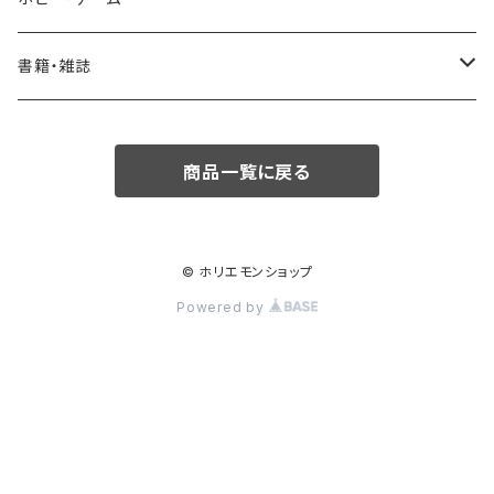
バッグ
鍋・フライパン
ボードゲーム・カードゲーム
書籍・雑誌
カードゲーム
雑誌
商品一覧に戻る
書籍
児童書/絵本
© ホリエモンショップ
Powered by