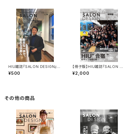
HIU雑誌『SALON DESIGN』v
【冊子版】HIU雑誌『SALON DE
ol.14（電子版）
SIGN』合宿特別版
¥500
¥2,000
その他の商品