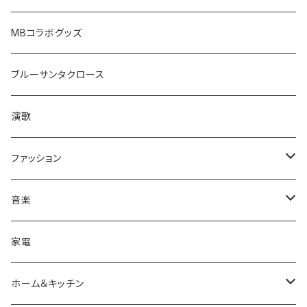
MBコラボグッズ
ブルーサンタクロース
演歌
ファッション
帽子/トップス/ボトムス
音楽
キャップ
アクセサリ
CD
家電
シャツ
サングラス/メガネ
ファッション小物
ホーム＆キッチン