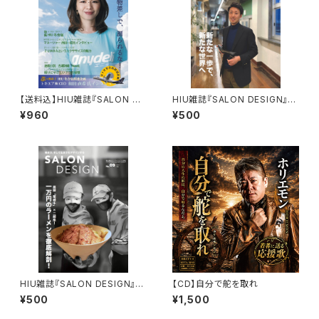
【送料込】HIU雑誌『SALON DE
HIU雑誌『SALON DESIGN』v
SIGN』vol.17（紙版）
ol.14（電子版）
¥960
¥500
HIU雑誌『SALON DESIGN』v
【CD】自分で舵を取れ
ol.9（電子版）
¥500
¥1,500