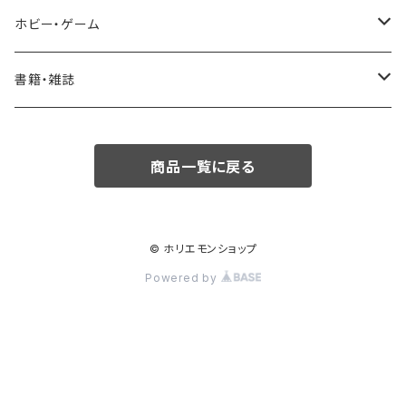
ボトムス・パンツ
エプソン
調理器具
ホビー・ゲーム
バッグ
鍋・フライパン
ボードゲーム・カードゲーム
書籍・雑誌
カードゲーム
雑誌
商品一覧に戻る
書籍
児童書/絵本
© ホリエモンショップ
Powered by