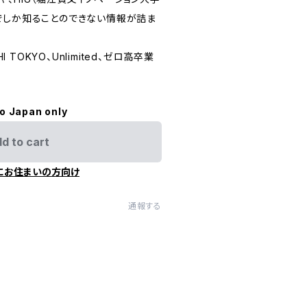
でしか知ることのできない情報が詰ま
。
I TOKYO、Unlimited、ゼロ高卒業
to Japan only
d to cart
にお住まいの方向け
通報する