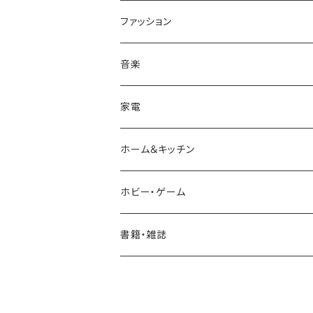
ファッション
帽子/トップス/ボトムス
音楽
キャップ
アクセサリ
CD
家電
シャツ
サングラス/メガネ
ファッション小物
ホーム＆キッチン
ボトムス・パンツ
エプソン
調理器具
ホビー・ゲーム
バッグ
鍋・フライパン
ボードゲーム・カードゲーム
書籍・雑誌
カードゲーム
雑誌