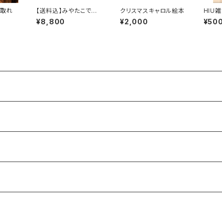
を取れ
【送料込】みやたこです。
クリスマスキャロル絵本
HIU雑
のたこ焼き器
IGN』
¥8,800
¥2,000
¥50