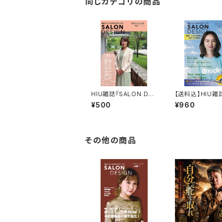
同じカテゴリの商品
HIU雑誌『SALON DES
【送料込】HIU雑
IGN』vol.16（電子版）
LON DESIGN』v
¥500
¥960
（紙版）
その他の商品