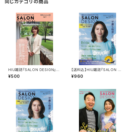
同じカテゴリの商品
HIU雑誌『SALON DESIGN』v
【送料込】HIU雑誌『SALON DE
ol.16（電子版）
SIGN』vol.17（紙版）
¥500
¥960