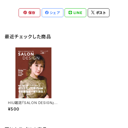
保存
シェア
LINE
ポスト
最近チェックした商品
HIU雑誌『SALON DESIGN』v
ol.8（電子版）
¥500