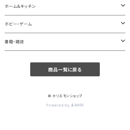
シャツ
サングラス/メガネ
ファッション小物
ホーム＆キッチン
ボトムス・パンツ
エプソン
調理器具
ホビー・ゲーム
バッグ
鍋・フライパン
ボードゲーム・カードゲーム
書籍・雑誌
カードゲーム
雑誌
商品一覧に戻る
書籍
児童書/絵本
© ホリエモンショップ
Powered by