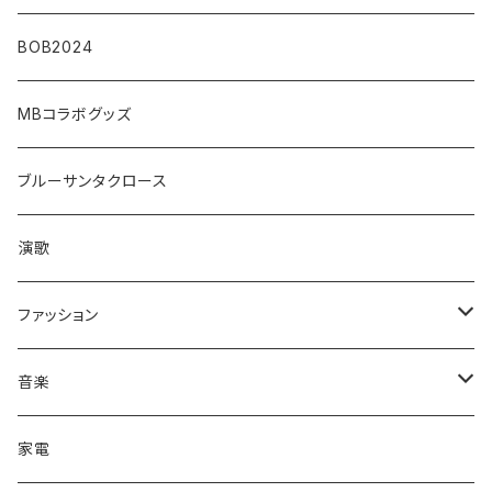
BOB2024
MBコラボグッズ
ブルーサンタクロース
演歌
ファッション
帽子/トップス/ボトムス
音楽
キャップ
アクセサリ
CD
家電