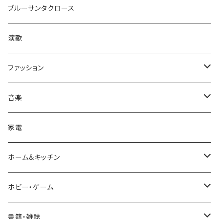
ブルーサンタクロース
演歌
ファッション
帽子/トップス/ボトムス
音楽
キャップ
アクセサリ
CD
家電
シャツ
サングラス/メガネ
ファッション小物
ホーム＆キッチン
ボトムス・パンツ
エプソン
調理器具
ホビー・ゲーム
バッグ
鍋・フライパン
ボードゲーム・カードゲーム
書籍・雑誌