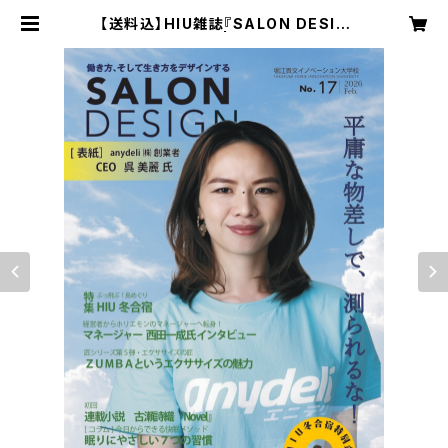
【送料込】HIU雑誌『SALON DESIG
N』vol.17（紙版） | ホリエモンショッ
プ