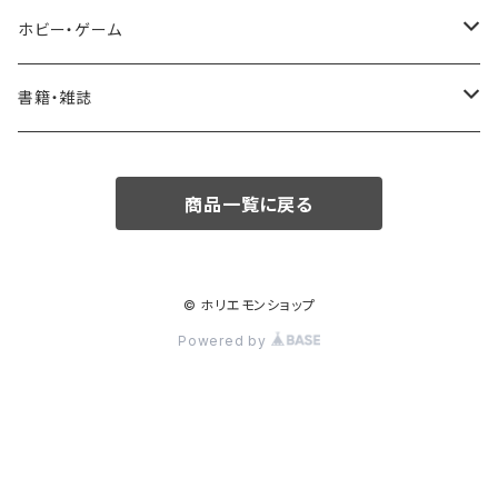
ボトムス・パンツ
エプソン
調理器具
ホビー・ゲーム
バッグ
鍋・フライパン
ボードゲーム・カードゲーム
書籍・雑誌
カードゲーム
雑誌
商品一覧に戻る
書籍
児童書/絵本
© ホリエモンショップ
Powered by