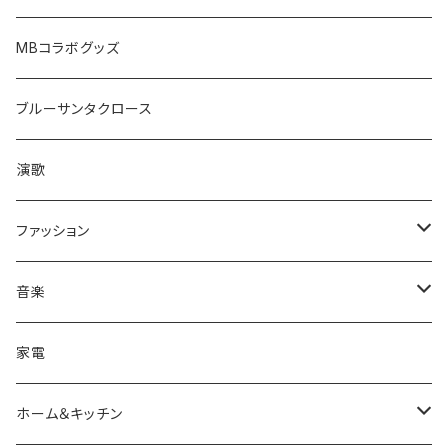
MBコラボグッズ
ブルーサンタクロース
演歌
ファッション
帽子/トップス/ボトムス
音楽
キャップ
アクセサリ
CD
家電
シャツ
サングラス/メガネ
ファッション小物
ホーム＆キッチン