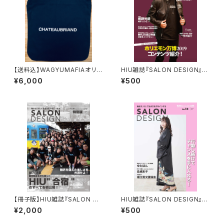
【送料込】WAGYUMAFIAオリジ
HIU雑誌『SALON DESIGN』v
ナル CHATEAUBRIAND エコ
ol.6（電子版）
¥6,000
¥500
バッグ
【冊子版】HIU雑誌『SALON DE
HIU雑誌『SALON DESIGN』v
SIGN』合宿特別版
ol.13（電子版）
¥2,000
¥500