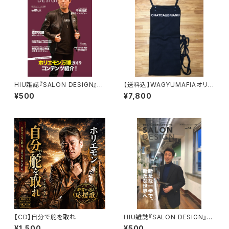
HIU雑誌『SALON DESIGN』v
【送料込】WAGYUMAFIAオリジ
ol.6（電子版）
ナル CHATEAUBRIAND エプ
¥500
¥7,800
ロン ブラック
【CD】自分で舵を取れ
HIU雑誌『SALON DESIGN』v
ol.14（電子版）
¥1,500
¥500