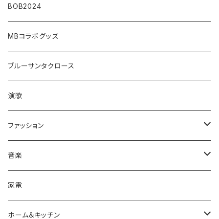
BOB2024
MBコラボグッズ
ブルーサンタクロース
演歌
ファッション
帽子/トップス/ボトムス
音楽
キャップ
アクセサリ
CD
家電
シャツ
サングラス/メガネ
ファッション小物
ホーム＆キッチン