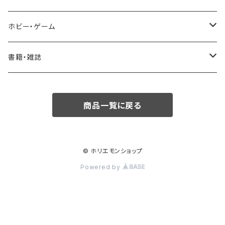
ボトムス・パンツ
エプソン
調理器具
ホビー・ゲーム
バッグ
鍋・フライパン
ボードゲーム・カードゲーム
書籍・雑誌
カードゲーム
雑誌
商品一覧に戻る
書籍
児童書/絵本
© ホリエモンショップ
Powered by